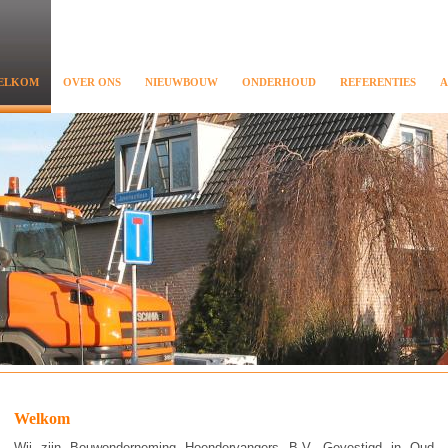
ELKOM
OVER ONS
NIEUWBOUW
ONDERHOUD
REFERENTIES
A
Welkom
Wij zijn Bouwonderneming Hoendervangers B.V. Gevestigd in Oud